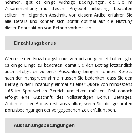
nehmen, gibt es einige wichtige Bedingungen, die Sie im
Zusammenhang mit diesem Angebot unbedingt beachten
sollten. Im folgenden Abschnitt von diesem Artikel erfahren Sie
alle Details und können sich somit optimal auf die Nutzung
dieser Bonusaktion von Betano vorbereiten.
Einzahlungsbonus
Wenn sie den Einzahlungsbonus von betano genutzt haben, gibt
es einige Dinge zu beachten, damit Sie den Betrag letztendlich
auch erfolgreich zu einer Auszahlung bringen können. Bereits
nach der Inanspruchnahme müssen Sie bedenken, dass Sie den
Betrag in der Einzahlung einmal zu einer Quote von mindestens
1.65 im Sportwetten Bereich umsetzen müssen. Erst danach
erfolgt eine Gutschrift des vollständigen Bonus Betrages.
Zudem ist der Bonus erst auszahlbar, wenn Sie die gesamten
Bonusbedingungen der vorgegebenen Zeit erfüllt haben.
Auszahlungsbedingungen