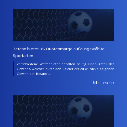
Betano bietet 0% Quotenmarge auf ausgewählte
Sportarten
Verschiedene Wettanbieter behalten häufig einen Anteil des
Gewinns, welcher durch den Spieler erzielt wurde, als eigenen
Gewinn ein. Betano ...
Jetzt lesen