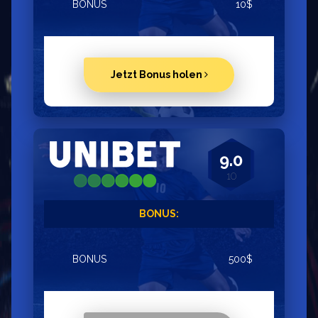
BONUS
10$
Jetzt Bonus holen
9.0
10
BONUS:
BONUS
500$