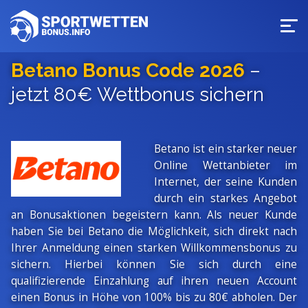
Betano Bonus Code 2026
–
jetzt 80€ Wettbonus sichern
Betano ist ein starker neuer
Online Wettanbieter im
Internet, der seine Kunden
durch ein starkes Angebot
an Bonusaktionen begeistern kann. Als neuer Kunde
haben Sie bei Betano die Möglichkeit, sich direkt nach
Ihrer Anmeldung einen starken Willkommensbonus zu
sichern. Hierbei können Sie sich durch eine
qualifizierende Einzahlung auf ihren neuen Account
einen Bonus in Höhe von 100% bis zu 80€ abholen. Der