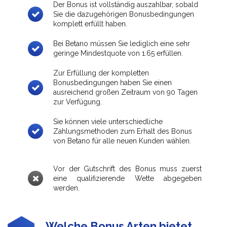
Der Bonus ist vollständig auszahlbar, sobald
Sie die dazugehörigen Bonusbedingungen
komplett erfüllt haben.
Bei Betano müssen Sie lediglich eine sehr
geringe Mindestquote von 1.65 erfüllen.
Zur Erfüllung der kompletten
Bonusbedingungen haben Sie einen
ausreichend großen Zeitraum von 90 Tagen
zur Verfügung.
Sie können viele unterschiedliche
Zahlungsmethoden zum Erhalt des Bonus
von Betano für alle neuen Kunden wählen.
Vor der Gutschrift des Bonus muss zuerst
eine qualifizierende Wette abgegeben
werden.
Welche Bonus Arten bietet