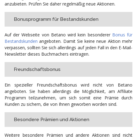
anzubieten. Prüfen Sie daher regelmäßig neue Aktionen.
Bonusprogramm für Bestandskunden
Auf der Webseite von Betano wird kein besonderer
Bonus für
Bestandskunden
angeboten. Damit Sie keine neue Aktion mehr
verpassen, sollten Sie sich allerdings auf jeden Fall in den E-Mail-
Newsletter dieses Buchmachers eintragen.
Freundschaftsbonus
Ein spezieller Freundschaftsbonus wird nicht von Betano
angeboten. Sie haben allerdings die Möglichkeit, am Affiliate
Programm teilzunehmen, um sich somit eine Prämie durch
Kunden zu sichern, die von Ihnen geworben worden sind.
Besondere Prämien und Aktionen
Weitere besondere Prämien und andere Aktionen sind nicht