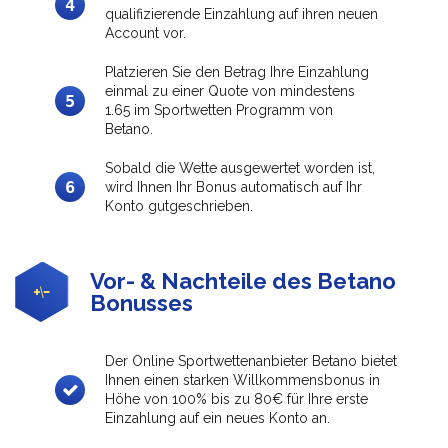
qualifizierende Einzahlung auf ihren neuen
Account vor.
Platzieren Sie den Betrag Ihre Einzahlung
einmal zu einer Quote von mindestens
1.65 im Sportwetten Programm von
Betano.
Sobald die Wette ausgewertet worden ist,
wird Ihnen Ihr Bonus automatisch auf Ihr
Konto gutgeschrieben.
Vor- & Nachteile des Betano
Bonusses
Der Online Sportwettenanbieter Betano bietet
Ihnen einen starken Willkommensbonus in
Höhe von 100% bis zu 80€ für Ihre erste
Einzahlung auf ein neues Konto an.