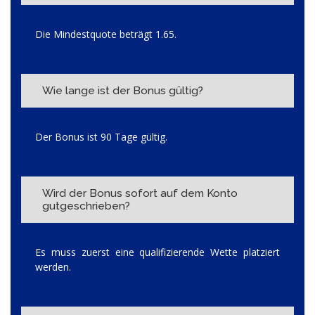
Die Mindestquote beträgt 1.65.
Wie lange ist der Bonus gültig?
Der Bonus ist 90 Tage gültig.
Wird der Bonus sofort auf dem Konto
gutgeschrieben?
Es muss zuerst eine qualifizierende Wette platziert
werden.