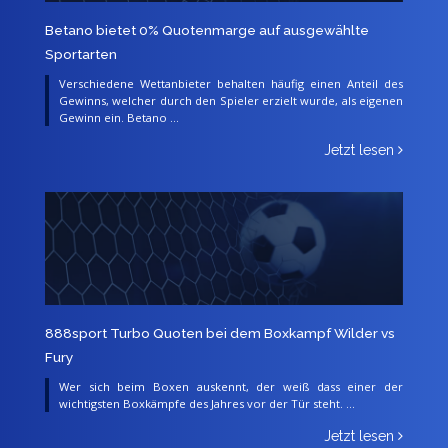
Betano bietet 0% Quotenmarge auf ausgewählte
Sportarten
Verschiedene Wettanbieter behalten häufig einen Anteil des
Gewinns, welcher durch den Spieler erzielt wurde, als eigenen
Gewinn ein. Betano ...
Jetzt lesen
888sport Turbo Quoten bei dem Boxkampf Wilder vs
Fury
Wer sich beim Boxen auskennt, der weiß dass einer der
wichtigsten Boxkämpfe des Jahres vor der Tür steht. ...
Jetzt lesen