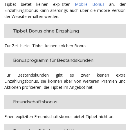
Tipbet bietet keinen expliziten
Mobile Bonus
an, der
Einzahlungsbonus kann allerdings auch über die mobile Version
der Website erhalten werden.
Tipbet Bonus ohne Einzahlung
Zur Zeit bietet Tipbet keinen solchen Bonus
Bonusprogramm für Bestandskunden
Für Bestandskunden gibt es zwar keinen extra
Einzahlungsbonus, sie können aber von weiteren Prämien und
Aktionen profitieren, die Tipbet im Angebot hat.
Freundschaftsbonus
Einen expliziten Freundschaftsbonus bietet Tipbet nicht an.