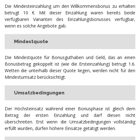
Die Mindesteinzahlung um den Willkommensbonus zu erhalten
betrugt 10 €. Mit dieser Einzahlung waren bereits beide
verfügbaren Varianten des Einzahlungsbonusses verfügbar,
wenn es solche Angebote gab.
Mindestquote
Die Mindestquote für Bonusguthaben und Geld, das an einen
Bonusbetrag gekoppelt ist (wie die Ersteinzahlung) betrugt 1.6.
Wetten die unterhalb dieser Quote liegen, werden nicht für den
Mindestumsatz berücksichtigt.
Umsatzbedingungen
Der Höchsteinsatz während einer Bonusphase ist gleich dem
Betrag der ersten Einzahlung und darf diesen nicht
überschreiten. Erst wenn die Umsatzbedingungen vollständig
erfüllt wurden, dürfen höhere Einsätze getätigt werden.