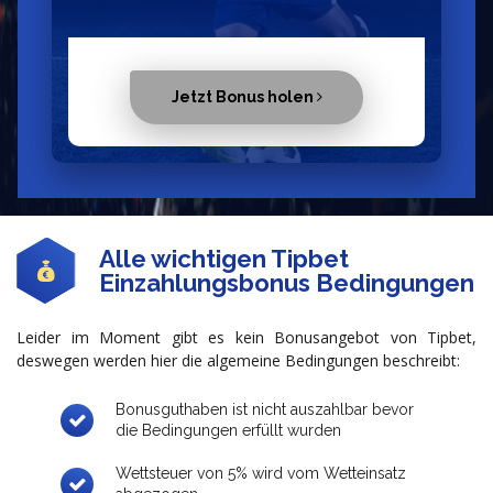
Jetzt Bonus holen
Alle wichtigen Tipbet
Einzahlungsbonus Bedingungen
Leider im Moment gibt es kein Bonusangebot von Tipbet,
deswegen werden hier die algemeine Bedingungen beschreibt:
Bonusguthaben ist nicht auszahlbar bevor
die Bedingungen erfüllt wurden
Wettsteuer von 5% wird vom Wetteinsatz