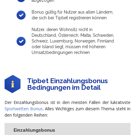
abgezogen
Bonus gültig für Nutzer aus allen Ländern,
die sich bei Tipbet registrieren können
Nutzer, deren Wohnsitz nicht in
Deutschland, Österreich, Malta, Schweden,
Schweiz, Luxemburg, Norwegen, Finnland
oder Island liegt, müssen mit höheren
Umsatzbedingungen rechnen
Tipbet Einzahlungsbonus
Bedingungen im Detail
Der Einzahlungsbonus ist in den meisten Fällen der lukrativste
Sportwetten Bonus
. Alles Wichtiges zum diesem Thema steht in
den folgenden Reihen:
Einzahlungsbonus