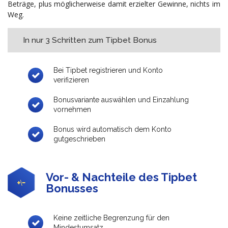
Beträge, plus möglicherweise damit erzielter Gewinne, nichts im
Weg.
In nur 3 Schritten zum Tipbet Bonus
Bei Tipbet registrieren und Konto
verifizieren
Bonusvariante auswählen und Einzahlung
vornehmen
Bonus wird automatisch dem Konto
gutgeschrieben
Vor- & Nachteile des Tipbet
Bonusses
Keine zeitliche Begrenzung für den
Mindestumsatz