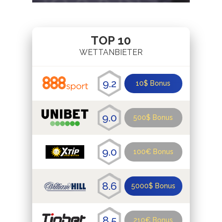
TOP 10
WETTANBIETER
9.2
10
$
Bonus
9.0
500
$
Bonus
9.0
100
€
Bonus
8.6
5000
$
Bonus
8.5
210
€
Bonus