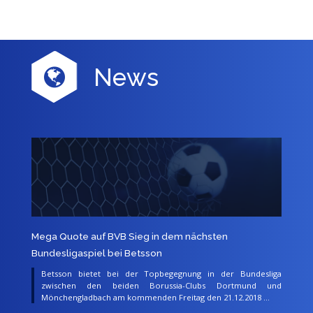
News
Mega Quote auf BVB Sieg in dem nächsten
Bundesligaspiel bei Betsson
Betsson bietet bei der Topbegegnung in der Bundesliga
zwischen den beiden Borussia-Clubs Dortmund und
Mönchengladbach am kommenden Freitag den 21.12.2018 ...