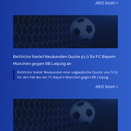
Jetzt lesen
BetVictor bietet Neukunden Quote 51,0 für FC Bayern
München gegen RB Leipzig an
BetVictor bietet Neukunden eine unglaubliche Quote von 51,0,
für den Fall das der FC Bayern München gegen RB Leipzig ...
Jetzt lesen