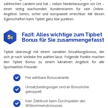
zahlreichen Ländern und hat – neben Niederlassungen vor Ort –
einen stetig wachsenden Kundenstamm für sein Online-
Angebot. Seriös, sicher und europaweit erreichbar: Mit diesen
Eigenschaften kann Tipbet ganz klar punkten.
Fazit: Alles wichtige zum Tipbet
Bonus für Sie zusammengefasst
Tipbet überzeugt mit einem variablen Einzahlungsbonus, der
sich je nach Vorliebe frei wählen lässt. Folgende Punkte machen
den Tipbet Bonus zu einem lukrativen Angebot für alle
Sportwetten-Freunde:
Frei wählbare Bonusvariante
Umsatzbedingungen sind an Bonushöhe
gekoppelt
Kein Zeitdruck beim Durchspielen des
Willkommensbonusses