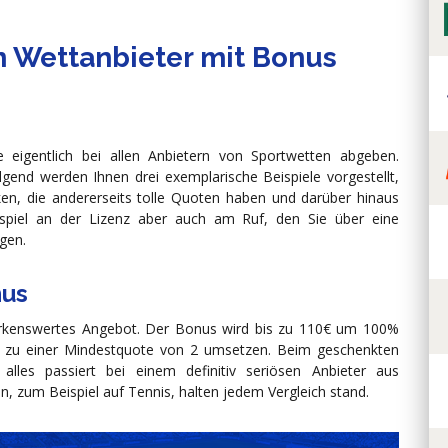
n Wettanbieter mit Bonus
eigentlich bei allen Anbietern von Sportwetten abgeben.
gend werden Ihnen drei exemplarische Beispiele vorgestellt,
ken, die andererseits tolle Quoten haben und darüber hinaus
eispiel an der Lizenz aber auch am Ruf, den Sie über eine
gen.
nus
erkenswertes Angebot. Der Bonus wird bis zu 110€ um 100%
l zu einer Mindestquote von 2 umsetzen. Beim geschenkten
alles passiert bei einem definitiv seriösen Anbieter aus
n, zum Beispiel auf Tennis, halten jedem Vergleich stand.