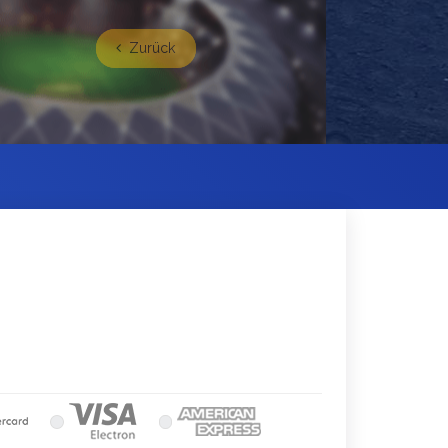
Zurück