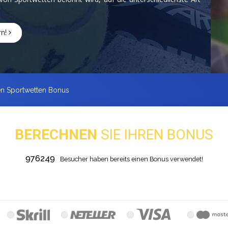
rn!
n Sportwetten Bonus
BERECHNEN
SIE IHREN BONUS
976249
Besucher haben bereits einen Bonus verwendet!