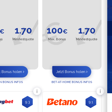
UMSATZ
UMSATZ
g
Einzahlung
PROZENT
50%
PROZENT
MINIMALE EINZAHLUNG
10€
MINIMALE EINZAHLUNG
1.70
100
1.70
€
€
UMSATZRECHNER
UMSATZRECHNER
us
Mindestquote
Max. Bonus
Mindestquote
MIN.
MIN.
EINZAHLUNG*
EINZAHLUNG*
BONUS
UMSATZ
BONUS
9.6
t Bonus holen
Jetzt Bonus holen
t Bonus holen
Jetzt Bonus holen
N BONUS INFOS
BET-AT-HOME BONUS INFOS
 BONUS INFOS
BET-AT-HOME BONUS INFOS
i
i
BONUSZEIT
90 Days
BONUSZEIT
9.3
9.1
MINDESTQUOTE
1.65
MINDESTQUOTE