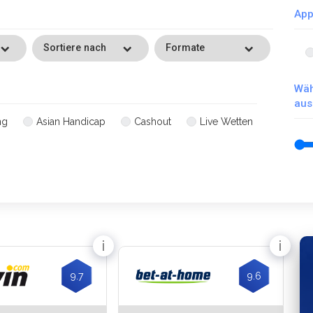
App
Sortiere nach
Formate
Nach Bewertung
Alle Formate
Wäh
Betrag
Dezimal (EU)
aus
ng
Asian Handicap
Cashout
Live Wetten
Mindestquoten
Fraktional (UK)
Umsatz
i
i
BONUSZEIT
90 Days
BONUSZEIT
9.7
9.6
MINDESTQUOTE
1.70
MINDESTQUOTE
nd
4x Bonus Und