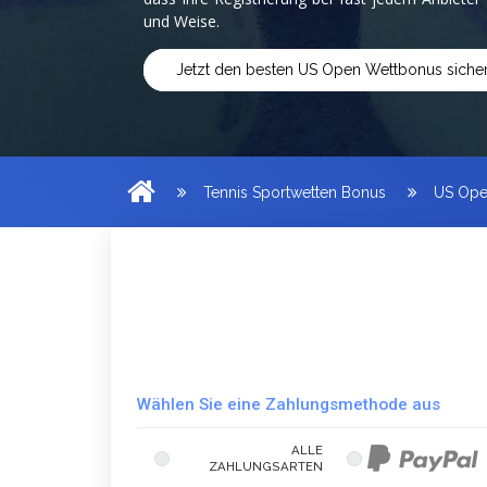
und Weise.
Jetzt den besten US Open Wettbonus siche
Tennis Sportwetten Bonus
US Ope
Wählen Sie eine Zahlungsmethode aus
ALLE
ZAHLUNGSARTEN