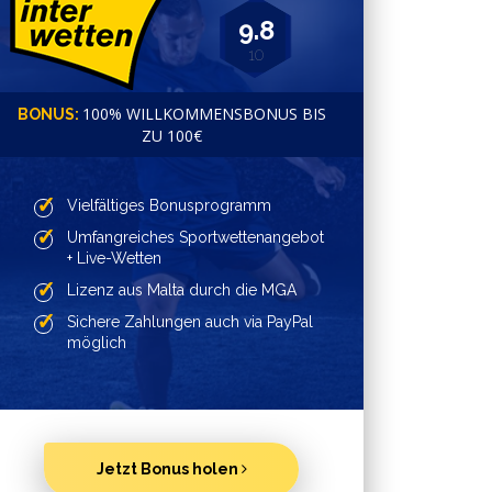
9.8
10
100% WILLKOMMENSBONUS BIS
BONUS:
ZU 100€
Vielfältiges Bonusprogramm
Umfangreiches Sportwettenangebot
+ Live-Wetten
Lizenz aus Malta durch die MGA
Sichere Zahlungen auch via PayPal
möglich
Jetzt Bonus holen