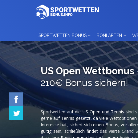
SPORTWETTEN BONUS
BONI ARTEN
WE
US Open Wettbonus
210€ Bonus sichern!
Sportwetten auf die US Open und Tennis sind se
gerne auf Tennis gesetzt, da viele Wettoptionen 
Interesse hat, sichert sich einen Bonus, vor all
gültig sein, schließlich findet das vierte Grand 
dass Ihre Registrierung bei fast jedem Anbieter 