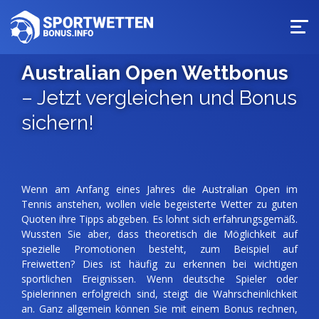
Australian Open Wettbonus
– Jetzt vergleichen und Bonus
sichern!
Wenn am Anfang eines Jahres die Australian Open im
Tennis anstehen, wollen viele begeisterte Wetter zu guten
Quoten ihre Tipps abgeben. Es lohnt sich erfahrungsgemäß.
Wussten Sie aber, dass theoretisch die Möglichkeit auf
spezielle Promotionen besteht, zum Beispiel auf
Freiwetten? Dies ist häufig zu erkennen bei wichtigen
sportlichen Ereignissen. Wenn deutsche Spieler oder
Spielerinnen erfolgreich sind, steigt die Wahrscheinlichkeit
an. Ganz allgemein können Sie mit einem Bonus rechnen,