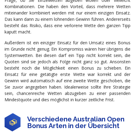
Frage, ob Sie Einzelwetten abgeben wollen oder vielleicht
Kombinationen. Die haben den Vorteil, dass mehrere Wetten
miteinander kombiniert werden mit nur einem einzigen Einsatz.
Das kann dann zu einem lohnenden Gewinn führen. Andererseits
besteht das Risiko, dass eine verlorene Wette den ganzen Tipp
kaputt macht.
Außerdem ist ein einziger Einsatz für den Umsatz eines Bonus
im Grunde nicht genug. Ein Kompromiss wären hier übrigens die
Systemwetten. Bei diesen darf ein Tipp nicht korrekt sein, die
Quoten sind sie jedoch als Folge nicht ganz so gut. Ansonsten
besteht noch die Möglichkeit einen Bonus zu schieben. Ein
Einsatz für eine getätigte erste Wette war korrekt und der
Gewinn wird automatisch auf eine zweite Wette geschoben, die
Sie zuvor angegeben haben. Idealerweise sollte Ihre Strategie
sein, chancenreiche Wetten abzugeben zu einer passenden
Mindestquote und dies möglichst in kurzer zeitliche Frist.
Verschiedene Australian Open
Bonus Arten in der Übersicht