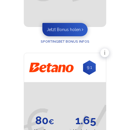
9.3
Jetzt Bonus holen
Jetzt Bonus holen
SPORTINGBET BONUS INFOS
SPORTINGBET BONUS INFOS
i
90 Days
BONUSZEIT
9.1
1.65
MINDESTQUOTE
5x Bonus Und Einzahlung
UMSATZ
100%
PROZENT
10€
MINIMALE EINZAHLUNG
UMSATZRECHNER
80
1.65
€
MIN. EINZAHLUNG*