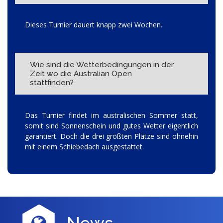
Dieses Turnier dauert knapp zwei Wochen.
Wie sind die Wetterbedingungen in der
Zeit wo die Australian Open
stattfinden?
Das Turnier findet im australischen Sommer statt,
somit sind Sonnenschein und gutes Wetter eigentlich
garantiert. Doch die drei größten Plätze sind ohnehin
mit einem Schiebedach ausgestattet.