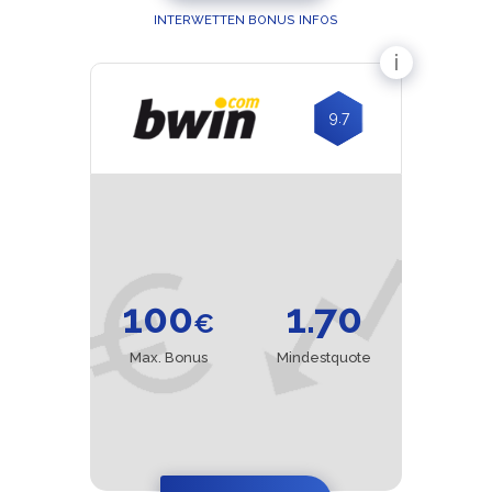
INTERWETTEN BONUS INFOS
i
90 Days
BONUSZEIT
9.7
1.70
MINDESTQUOTE
3x Bonus Und Einzahlung
UMSATZ
100%
PROZENT
10€
MINIMALE EINZAHLUNG
UMSATZRECHNER
100
1.70
€
MIN. EINZAHLUNG*
Max. Bonus
Mindestquote
UMSATZ
BONUS
9.7
Jetzt Bonus holen