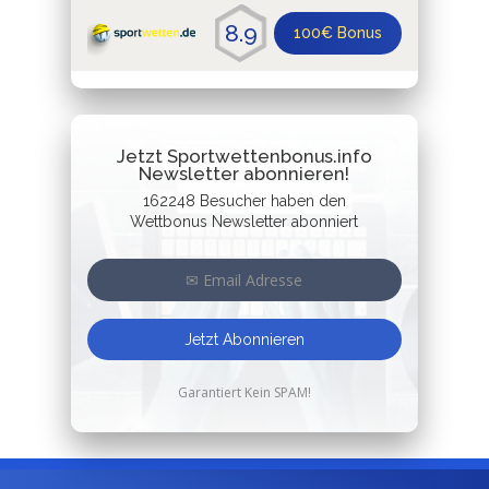
8.9
100
€
Bonus
Jetzt Sportwettenbonus.info
Newsletter abonnieren!
162248
Besucher haben den
Wettbonus Newsletter abonniert
Garantiert Kein SPAM!