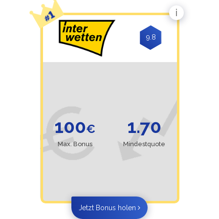
i
14 Days
BONUSZEIT
9.8
1.70
MINDESTQUOTE
5x Einzahlung
UMSATZ
100%
PROZENT
20€
MINIMALE EINZAHLUNG
UMSATZRECHNER
100
1.70
€
MIN. EINZAHLUNG*
Max. Bonus
Mindestquote
UMSATZ
BONUS
9.8
Jetzt Bonus holen
Jetzt Bonus holen
INTERWETTEN BONUS INFOS