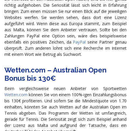
richtig aufgehoben. Die Seriosität lässt sich leicht in Erfahrung
bringen. Zum einen müssen Sie nur einen Blick auf die jeweiligen
Websites werfen. Sie werden sehen, dass dort eine Lizenz
aufgeführt wird. Wenn diese aus Europa stammt, zum Beispiel
aus Malta, können Sie dem Anbieter vertrauen. Sollte bei den
Zahlungen PayPal eine Option sein, wäre dies beispielsweise
ebenfalls ein positives Zeichen, da
PayPal
seine Partner genau
überprüft. Zum anderen lohnt sich eine Recherche im Internet
mit einem Wort wie Betrug als Suchwort.
Wetten.com – Australian Open
Bonus bis 130€
Beim vergleichsweise neuen Anbieter von Sportwetten
Wetten.com
können Sie von einem 100%-igen Einzahlungsbonus
bis 130€ profitieren. Und sofern Sie die Mindestquote von 1.70
einhalten, könnten Sie auch Wetten auf die Australian Open im
Tennis abgeben. Das Programm der Wetten ist umfangreich,
gerade für Tennis. Die Seriosität zeigt sich zum Beispiel anhand
der Lizenz aus Malta und aufgrund der Tatsache, dass ein