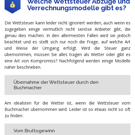
Welche Wettsteuer Abzüge und
Verrechnungsmodelle gibt es?
Die Wettsteuer kann leider nicht ignoriert werden, auch wenn es
zugegeben einige vermutlich nicht seriöse Anbieter gibt, die
genau dies machen. In den allermeisten Fällen wird sie jedoch
beachtet und es stellt sich nur noch die Frage, auf welche Art
und Weise der Umgang erfolgt. Wird die Steuer ganz
übernommen, müssen Sie alles tragen als Wetter oder gibt es
eine Art von Kompromiss? Nachfolgend werden einige Modelle
näher beschrieben.
Übernahme der Wettsteuer durch den
Buchmacher
Am idealsten für die Wetter ist, wenn die Wettsteuer vom
Buchmacher übernommen wird. Leider ist so etwas nicht so oft
zu finden.
Vom Bruttogewinn