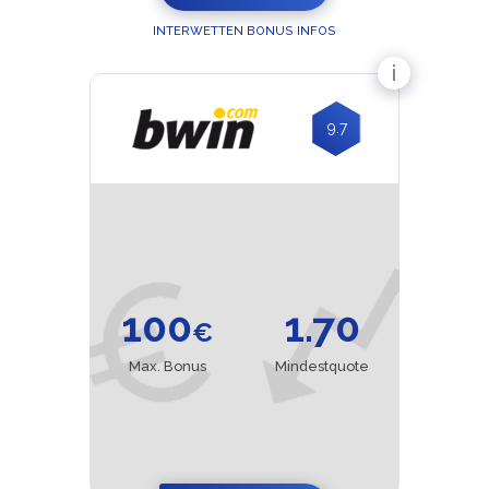
INTERWETTEN BONUS INFOS
INTERWETTEN BONUS INFOS
i
90 Days
BONUSZEIT
9.7
1.70
MINDESTQUOTE
3x Bonus Und Einzahlung
UMSATZ
100%
PROZENT
10€
MINIMALE EINZAHLUNG
UMSATZRECHNER
100
1.70
€
MIN. EINZAHLUNG*
Max. Bonus
Mindestquote
UMSATZ
BONUS
9.7