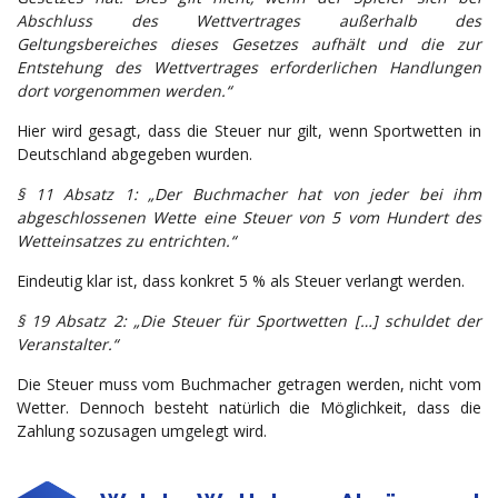
Abschluss des Wettvertrages außerhalb des
Geltungsbereiches dieses Gesetzes aufhält und die zur
Entstehung des Wettvertrages erforderlichen Handlungen
dort vorgenommen werden.“
Hier wird gesagt, dass die Steuer nur gilt, wenn Sportwetten in
Deutschland abgegeben wurden.
§ 11 Absatz 1: „Der Buchmacher hat von jeder bei ihm
abgeschlossenen Wette eine Steuer von 5 vom Hundert des
Wetteinsatzes zu entrichten.“
Eindeutig klar ist, dass konkret 5 % als Steuer verlangt werden.
§ 19 Absatz 2: „Die Steuer für Sportwetten […] schuldet der
Veranstalter.“
Die Steuer muss vom Buchmacher getragen werden, nicht vom
Wetter. Dennoch besteht natürlich die Möglichkeit, dass die
Zahlung sozusagen umgelegt wird.