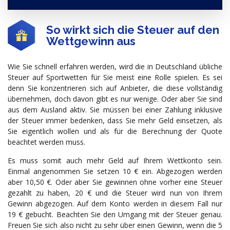
So wirkt sich die Steuer auf den
Wettgewinn aus
Wie Sie schnell erfahren werden, wird die in Deutschland übliche
Steuer auf Sportwetten für Sie meist eine Rolle spielen. Es sei
denn Sie konzentrieren sich auf Anbieter, die diese vollständig
übernehmen, doch davon gibt es nur wenige. Oder aber Sie sind
aus dem Ausland aktiv. Sie müssen bei einer Zahlung inklusive
der Steuer immer bedenken, dass Sie mehr Geld einsetzen, als
Sie eigentlich wollen und als für die Berechnung der Quote
beachtet werden muss.
Es muss somit auch mehr Geld auf Ihrem Wettkonto sein.
Einmal angenommen Sie setzen 10 € ein. Abgezogen werden
aber 10,50 €. Oder aber Sie gewinnen ohne vorher eine Steuer
gezahlt zu haben, 20 € und die Steuer wird nun von Ihrem
Gewinn abgezogen. Auf dem Konto werden in diesem Fall nur
19 € gebucht. Beachten Sie den Umgang mit der Steuer genau.
Freuen Sie sich also nicht zu sehr über einen Gewinn, wenn die 5