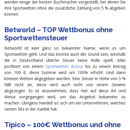
werden einige der besten Buchmacher vorgestellt, bei denen Sie
Ihre Sportwetten ohne die zusätzliche Zahlung von 5 % abgeben
können.
Betworld – TOP Wettbonus ohne
Sportwettensteuer
Betworld ist kein ganz so bekannter Name, wenn es um
Sportwetten geht. Und das könnte auch der Grund sein, weshalb
die in Deutschland übliche Steuer keine Rolle spielt. Man
profitiert von einem
Sportwetten Bonus
bis zu einem Betrag
von 100 €, diese Summe wird um 100% erhöht. Und dann
können Wetten abgegeben werden. Eine Steuer in Höhe von 5 %
fällt nicht an, diese wird auch nicht von einem Gewinn
abgezogen. Es ist anzunehmen, dass hier auf diese Art und
Weise vorgegangen wird, um das Angebot bekannter zu
machen. Übrigens handelt es sich um ein Unternehmen, welches
seinen Sitz in der Karibik hat.
Tipico – 100€ Wettbonus und ohne