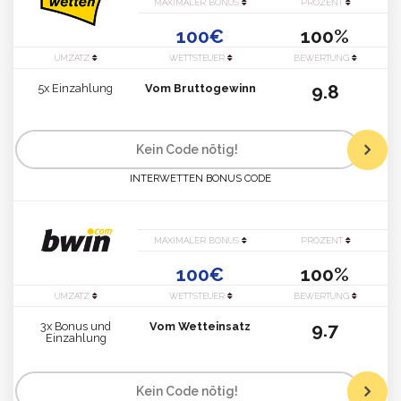
MAXIMALER BONUS
PROZENT
100€
100%
UMZATZ
WETTSTEUER
BEWERTUNG
9.8
5x Einzahlung
Vom Bruttogewinn
Kein Code nötig!
INTERWETTEN BONUS CODE
MAXIMALER BONUS
PROZENT
100€
100%
UMZATZ
WETTSTEUER
BEWERTUNG
9.7
3x Bonus und
Vom Wetteinsatz
Einzahlung
Kein Code nötig!