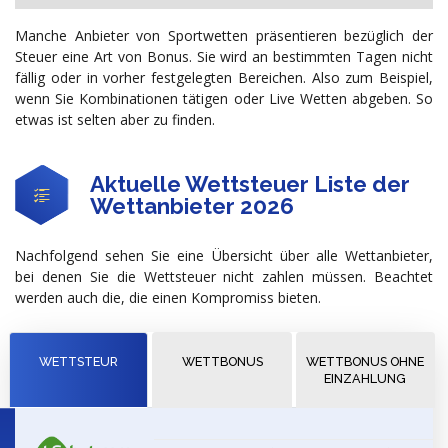
Manche Anbieter von Sportwetten präsentieren bezüglich der
Steuer eine Art von Bonus. Sie wird an bestimmten Tagen nicht
fällig oder in vorher festgelegten Bereichen. Also zum Beispiel,
wenn Sie Kombinationen tätigen oder Live Wetten abgeben. So
etwas ist selten aber zu finden.
Aktuelle Wettsteuer Liste der
Wettanbieter 2026
Nachfolgend sehen Sie eine Übersicht über alle Wettanbieter,
bei denen Sie die Wettsteuer nicht zahlen müssen. Beachtet
werden auch die, die einen Kompromiss bieten.
WETTSTEUR
WETTBONUS
WETTBONUS OHNE
EINZAHLUNG