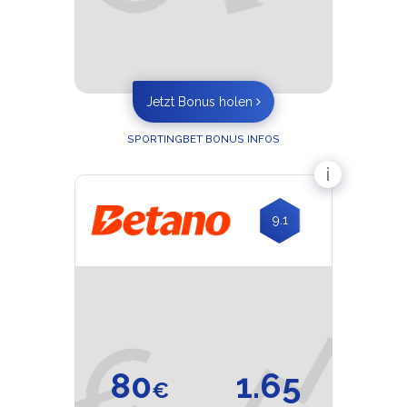
UMSATZ
BONUS
9.3
Jetzt Bonus holen
Jetzt Bonus holen
SPORTINGBET BONUS INFOS
SPORTINGBET BONUS INFOS
i
90 Days
BONUSZEIT
9.1
1.65
MINDESTQUOTE
5x Bonus Und Einzahlung
UMSATZ
100%
PROZENT
10€
MINIMALE EINZAHLUNG
UMSATZRECHNER
80
1.65
€
MIN. EINZAHLUNG*