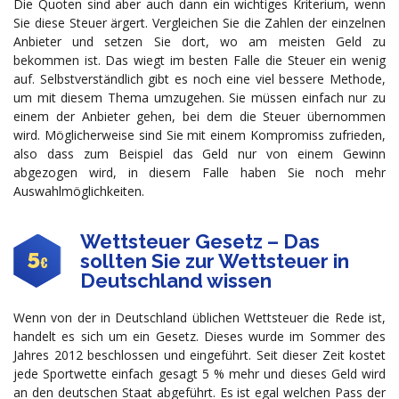
Die Quoten sind aber auch dann ein wichtiges Kriterium, wenn
Sie diese Steuer ärgert. Vergleichen Sie die Zahlen der einzelnen
Anbieter und setzen Sie dort, wo am meisten Geld zu
bekommen ist. Das wiegt im besten Falle die Steuer ein wenig
auf. Selbstverständlich gibt es noch eine viel bessere Methode,
um mit diesem Thema umzugehen. Sie müssen einfach nur zu
einem der Anbieter gehen, bei dem die Steuer übernommen
wird. Möglicherweise sind Sie mit einem Kompromiss zufrieden,
also dass zum Beispiel das Geld nur von einem Gewinn
abgezogen wird, in diesem Falle haben Sie noch mehr
Auswahlmöglichkeiten.
Wettsteuer Gesetz – Das
sollten Sie zur Wettsteuer in
Deutschland wissen
Wenn von der in Deutschland üblichen Wettsteuer die Rede ist,
handelt es sich um ein Gesetz. Dieses wurde im Sommer des
Jahres 2012 beschlossen und eingeführt. Seit dieser Zeit kostet
jede Sportwette einfach gesagt 5 % mehr und dieses Geld wird
an den deutschen Staat abgeführt. Es ist egal welchen Pass der