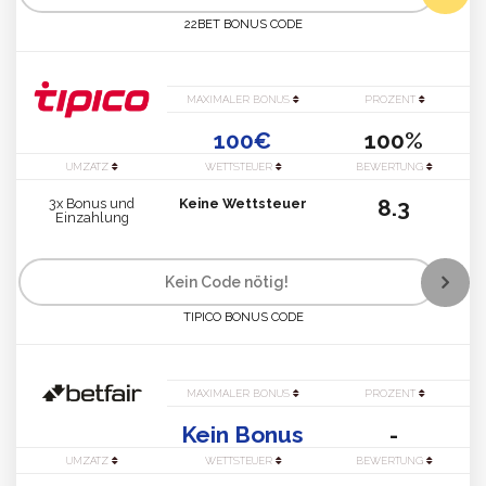
22BET BONUS CODE
MAXIMALER BONUS
PROZENT
100€
100%
UMZATZ
WETTSTEUER
BEWERTUNG
8.3
3x Bonus und
Keine Wettsteuer
Einzahlung
Kein Code nötig!
TIPICO BONUS CODE
MAXIMALER BONUS
PROZENT
Kein Bonus
-
UMZATZ
WETTSTEUER
BEWERTUNG