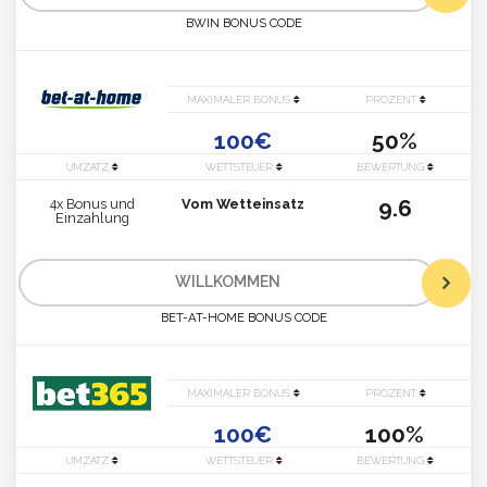
BWIN BONUS CODE
MAXIMALER BONUS
PROZENT
100€
50%
UMZATZ
WETTSTEUER
BEWERTUNG
9.6
4x Bonus und
Vom Wetteinsatz
Einzahlung
WILLKOMMEN
BET-AT-HOME BONUS CODE
MAXIMALER BONUS
PROZENT
100€
100%
UMZATZ
WETTSTEUER
BEWERTUNG