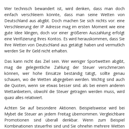
Wer technisch bewandert ist, wird denken, dass man doch
einfach verschleiern könnte, dass man seine Wetten von
Deutschland aus abgibt. Doch machen Sie sich nichts vor: eine
Verschleierung der IP Adresse mag im ersten Moment wie eine
gute Idee klingen, doch vor einer größeren Auszahlung erfolgt
eine Verifizierung Ihres Kontos. Es wird herauskommen, dass Sie
Ihre Wetten von Deutschland aus getätigt haben und vermutlich
werden Sie Ihr Geld nicht erhalten.
Das kann nicht das Ziel sein. Wer weniger Sportwetten abgibt,
mag die gelegentliche Zahlung der Steuer verschmerzen
können, wer hohe Einsätze beständig tätigt, sollte genau
schauen, wo die Wetten abgegeben werden. Wichtig sind auch
die Quoten, wenn sie etwas besser sind. als bei einem anderen
Wettanbietern, obwohl die Steuer getragen werden muss, wird
quasi alles relativiert.
Achten Sie auf besondere Aktionen. Beispielsweise wird bei
Mybet die Steuer an jedem Freitag übernommen. Vergleichbare
Promotionen sind überall denkbar. Wenn zum Beispiel
Kombinationen steuerfrei sind und Sie ohnehin mehrere Wetten