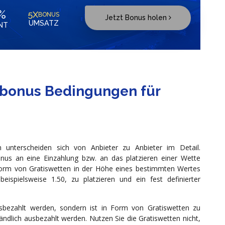
%
5X
BONUS
Jetzt Bonus holen
UMSATZ
NT
tbonus Bedingungen für
unterscheiden sich von Anbieter zu Anbieter im Detail.
Bonus an eine Einzahlung bzw. an das platzieren einer Wette
Form von Gratiswetten in der Höhe eines bestimmten Wertes
eispielsweise 1.50, zu platzieren und ein fest definierter
bezahlt werden, sondern ist in Form von Gratiswetten zu
ändlich ausbezahlt werden. Nutzen Sie die Gratiswetten nicht,