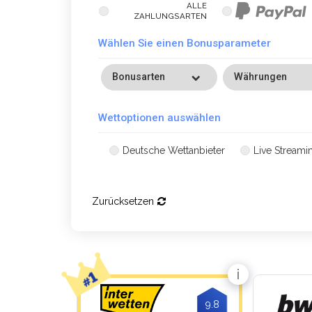
ALLE
ZAHLUNGSARTEN
Wählen Sie einen Bonusparameter
Bonusarten
Währungen
Alle Bonusarten
Alle Währungen
Wettoptionen auswählen
Mit Einzahlung
EUR
Deutsche Wettanbieter
Live Streami
Ohne Einzahlung
GBP
Mobile Bonus
USD
Cashback
Zurücksetzen
i
14 Days
BONUSZEIT
90 Days
9.8