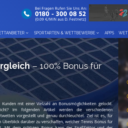
TTANBIETER
SPORTARTEN & WETTBEWERBE
APPS
WET
rgleich
– 100% Bonus für
 Kunden mit einer Vielzahl an Bonusmöglichkeiten gelockt.
cht? Im folgenden Artikel werden die verschiedenen
etten vorgestellt und genau durchleuchtet. Ziel ist es, für
n Überblick darüber zu verschaffen, welcher Tennis Bonus für
st. Mit dem richtigen Bonus kann der Spaßfaktor und der