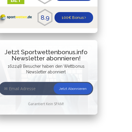
8.9
100
€
Bonus
Jetzt Sportwettenbonus.info
Newsletter abonnieren!
162248
Besucher haben den Wettbonus
Newsletter abonniert
Garantiert Kein SPAM!