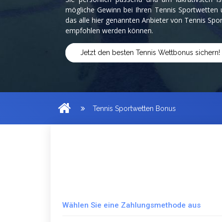
mögliche Gewinn bei Ihren Tennis Sportwetten u
das alle hier genannten Anbieter von Tennis Spor
empfohlen werden können.
Jetzt den besten Tennis Wettbonus sichern!
Tennis Sportwetten Bonus
Wählen Sie eine Zahlungsmethode aus