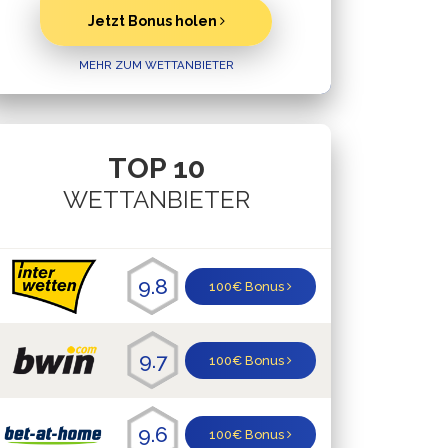
Jetzt Bonus holen
MEHR ZUM WETTANBIETER
TOP 10
WETTANBIETER
9.8
100
€
Bonus
9.7
100
€
Bonus
9.6
100
€
Bonus