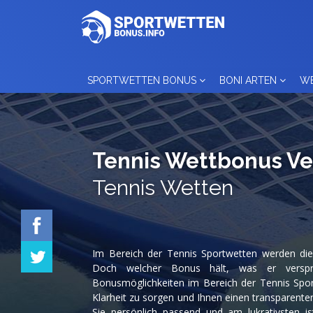
SPORTWETTEN BONUS
BONI ARTEN
WE
Tennis Wettbonus Ve
Tennis Wetten
Im Bereich der Tennis Sportwetten werden die
Doch welcher Bonus hält, was er verspri
Bonusmöglichkeiten im Bereich der Tennis Sportw
Klarheit zu sorgen und Ihnen einen transparente
Sie persönlich passend und am lukrativsten i