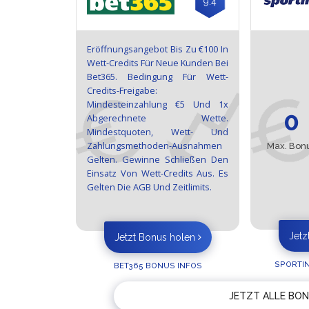
9.4
X -
Eröffnungsangebot Bis Zu €100 In
-
Wett-Credits Für Neue Kunden Bei
Bet365. Bedingung Für Wett-
Credits-Freigabe:
Mindesteinzahlung €5 Und 1x
0
Abgerechnete Wette.
Mindestquoten, Wett- Und
Zahlungsmethoden-Ausnahmen
Max. Bon
UMSATZ
Gelten. Gewinne Schließen Den
Einsatz Von Wett-Credits Aus. Es
Gelten Die AGB Und Zeitlimits.
9.3
Jetzt
Jetz
Jetzt Bonus holen
SPORTING
SPORTI
BET365 BONUS INFOS
JETZT ALLE BO