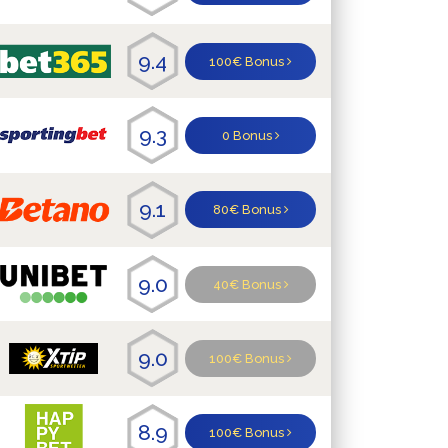
9.4
100
€
Bonus
9.3
0
Bonus
9.1
80
€
Bonus
9.0
40
€
Bonus
9.0
100
€
Bonus
8.9
100
€
Bonus