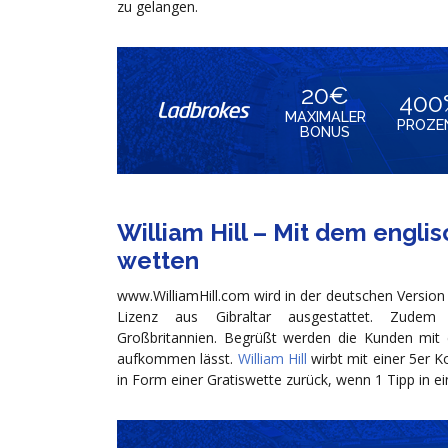
zu gelangen.
20€
400
MAXIMALER
PROZE
BONUS
William Hill – Mit dem engl
wetten
www.WilliamHill.com wird in der deutschen Version 
Lizenz aus Gibraltar ausgestattet. Zudem
Großbritannien. Begrüßt werden die Kunden mit 
aufkommen lässt.
William Hill
wirbt mit einer 5er 
in Form einer Gratiswette zurück, wenn 1 Tipp in e