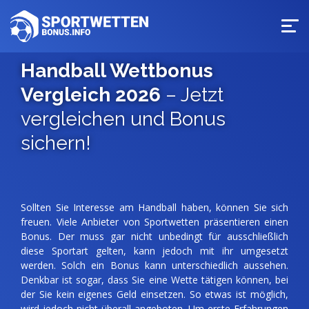
Handball Wettbonus
Vergleich 2026
– Jetzt
vergleichen und Bonus
sichern!
Sollten Sie Interesse am Handball haben, können Sie sich
freuen. Viele Anbieter von Sportwetten präsentieren einen
Bonus. Der muss gar nicht unbedingt für ausschließlich
diese Sportart gelten, kann jedoch mit ihr umgesetzt
werden. Solch ein Bonus kann unterschiedlich aussehen.
Denkbar ist sogar, dass Sie eine Wette tätigen können, bei
der Sie kein eigenes Geld einsetzen. So etwas ist möglich,
wird jedoch nicht überall angeboten. Um erste Erfahrungen