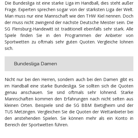
Die Bundesliga ist eine starke Liga im Handball, dies steht außer
Frage. Experten sprechen sogar von der stärksten Liga der Welt.
Man muss nur eine Mannschaft wie den THW Kiel nennen. Doch
der muss nicht zwingend der nächste Deutsche Meister sein. Die
SG Flensburg-Handewitt ist traditionell ebenfalls sehr stark. Alle
Spiele finden Sie in den Programmen der Anbieter von
Sportwetten zu oftmals sehr guten Quoten. Vergleiche lohnen
sich.
Bundesliga Damen
Nicht nur bei den Herren, sondern auch bei den Damen gibt es
im Handball eine starke Bundesliga. Sie sollten sich die Quoten
genau anschauen. Sie sind oftmals sehr lohnend. Starke
Mannschaften kommen den Erfahrungen nach nicht selten aus
kleinen Orten. Beispiele sind die SG BBM Bietigheim und der
TUS Metzingen. Vergleichen Sie die Quoten der Wettanbieter bei
den anstehenden Spielen. Sie können mehr als ein Konto in
Bereich der Sportwetten führen.