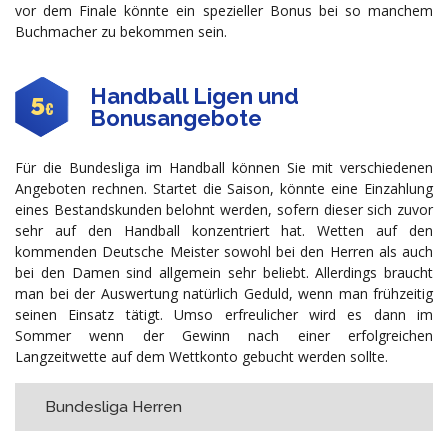
vor dem Finale könnte ein spezieller Bonus bei so manchem
Buchmacher zu bekommen sein.
Handball Ligen und
Bonusangebote
Für die Bundesliga im Handball können Sie mit verschiedenen
Angeboten rechnen. Startet die Saison, könnte eine Einzahlung
eines Bestandskunden belohnt werden, sofern dieser sich zuvor
sehr auf den Handball konzentriert hat. Wetten auf den
kommenden Deutsche Meister sowohl bei den Herren als auch
bei den Damen sind allgemein sehr beliebt. Allerdings braucht
man bei der Auswertung natürlich Geduld, wenn man frühzeitig
seinen Einsatz tätigt. Umso erfreulicher wird es dann im
Sommer wenn der Gewinn nach einer erfolgreichen
Langzeitwette auf dem Wettkonto gebucht werden sollte.
Bundesliga Herren