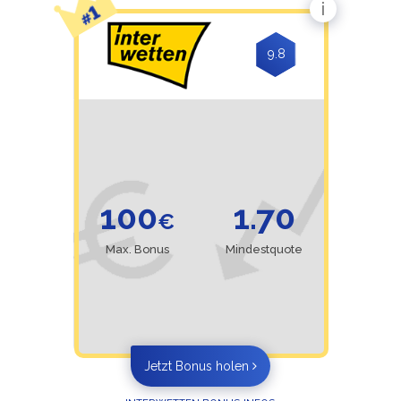
i
14 Days
BONUSZEIT
9.8
1.70
MINDESTQUOTE
5x Einzahlung
UMSATZ
100%
PROZENT
20€
MINIMALE EINZAHLUNG
UMSATZRECHNER
100
1.70
€
MIN. EINZAHLUNG*
Max. Bonus
Mindestquote
UMSATZ
BONUS
9.8
Jetzt Bonus holen
Jetzt Bonus holen
INTERWETTEN BONUS INFOS