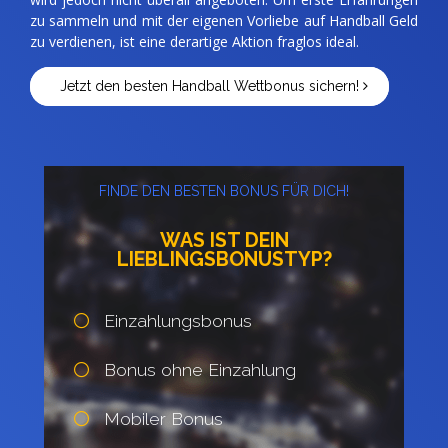
zu sammeln und mit der eigenen Vorliebe auf Handball Geld
zu verdienen, ist eine derartige Aktion fraglos ideal.
Jetzt den besten Handball Wettbonus sichern!
FINDE DEN BESTEN BONUS FÜR DICH!
WAS IST DEIN
LIEBLINGSBONUSTYP?
Einzahlungsbonus
Bonus ohne Einzahlung
Mobiler Bonus