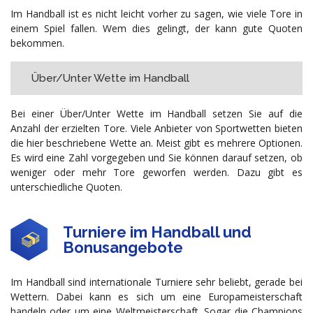
Im Handball ist es nicht leicht vorher zu sagen, wie viele Tore in
einem Spiel fallen. Wem dies gelingt, der kann gute Quoten
bekommen.
Über/Unter Wette im Handball
Bei einer Über/Unter Wette im Handball setzen Sie auf die
Anzahl der erzielten Tore. Viele Anbieter von Sportwetten bieten
die hier beschriebene Wette an. Meist gibt es mehrere Optionen.
Es wird eine Zahl vorgegeben und Sie können darauf setzen, ob
weniger oder mehr Tore geworfen werden. Dazu gibt es
unterschiedliche Quoten.
Turniere im Handball und
Bonusangebote
Im Handball sind internationale Turniere sehr beliebt, gerade bei
Wettern. Dabei kann es sich um eine Europameisterschaft
handeln oder um eine Weltmeisterschaft. Sogar die Champions