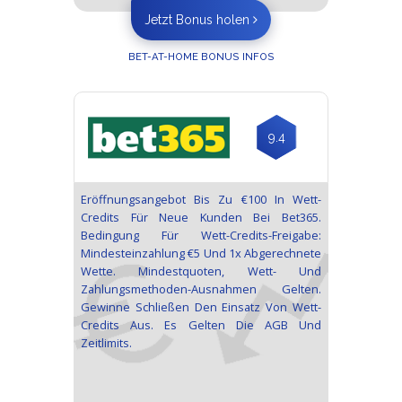
Jetzt Bonus holen
Jetzt Bonus holen
BET-AT-HOME BONUS INFOS
BET-AT-HOME BONUS INFOS
9.4
Eröffnungsangebot Bis Zu €100 In Wett-
Credits Für Neue Kunden Bei Bet365.
Bedingung Für Wett-Credits-Freigabe:
Mindesteinzahlung €5 Und 1x Abgerechnete
Wette. Mindestquoten, Wett- Und
Zahlungsmethoden-Ausnahmen Gelten.
Gewinne Schließen Den Einsatz Von Wett-
Credits Aus. Es Gelten Die AGB Und
Zeitlimits.